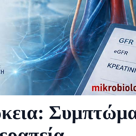
κεια: Συμπτώματ
εραπεία