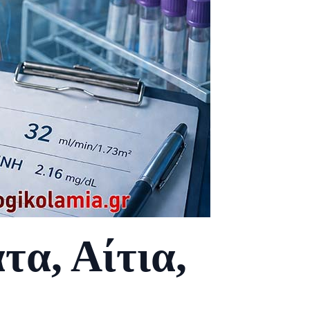
α, Αίτια,