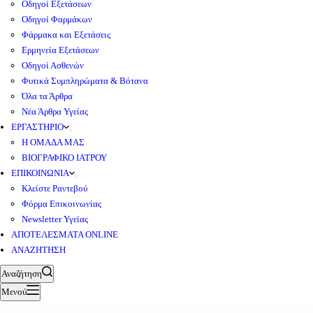
Οδηγοί Εξετάσεων
Οδηγοί Φαρμάκων
Φάρμακα και Εξετάσεις
Ερμηνεία Εξετάσεων
Οδηγοί Ασθενών
Φυτικά Συμπληρώματα & Βότανα
Όλα τα Άρθρα
Νέα Άρθρα Υγείας
ΕΡΓΑΣΤΗΡΙΟ
Η ΟΜΑΔΑ ΜΑΣ
ΒΙΟΓΡΑΦΙΚΟ ΙΑΤΡΟΥ
ΕΠΙΚΟΙΝΩΝΙΑ
Κλείστε Ραντεβού
Φόρμα Επικοινωνίας
Newsletter Υγείας
ΑΠΟΤΕΛΕΣΜΑΤΑ ONLINE
ΑΝΑΖΗΤΗΣΗ
Αναζήτηση
Μενού