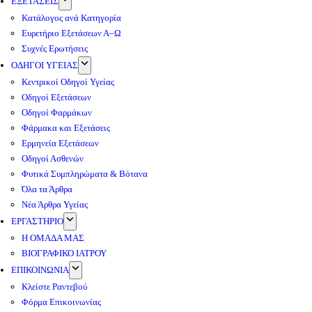
ΕΞΕΤΑΣΕΙΣ
Κατάλογος ανά Κατηγορία
Ευρετήριο Εξετάσεων Α–Ω
Συχνές Ερωτήσεις
ΟΔΗΓΟΙ ΥΓΕΙΑΣ
Κεντρικοί Οδηγοί Υγείας
Οδηγοί Εξετάσεων
Οδηγοί Φαρμάκων
Φάρμακα και Εξετάσεις
Ερμηνεία Εξετάσεων
Οδηγοί Ασθενών
Φυτικά Συμπληρώματα & Βότανα
Όλα τα Άρθρα
Νέα Άρθρα Υγείας
ΕΡΓΑΣΤΗΡΙΟ
Η ΟΜΑΔΑ ΜΑΣ
ΒΙΟΓΡΑΦΙΚΟ ΙΑΤΡΟΥ
ΕΠΙΚΟΙΝΩΝΙΑ
Κλείστε Ραντεβού
Φόρμα Επικοινωνίας